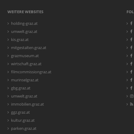
WEITERE WEBSITES
FOL
holding-graz.at
umwelt.graz.at
kis.graz.at
mitgestalten.graz.at
grazmuseum.at
wirtschaft.graz.at
filmcommissiongraz.at
murinselgraz.at
gbg.graz.at
umwelt.graz.at
immobilien.graz.at
ggz.graz.at
kultur.graz.at
parken.graz.at