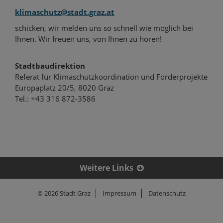
k
e
b
klimaschutz@stadt.graz.at
a
d
o
n
I
o
schicken, wir melden uns so schnell wie möglich bei
Ihnen. Wir freuen uns, von Ihnen zu hören!
A
n
k
u
t
t
Stadtbaudirektion
t
e
e
Referat für Klimaschutzkoordination und Förderprojekte
o
i
i
Europaplatz 20/5, 8020 Graz
r
l
l
Tel.: +43 316 872-3586
e
e
n
n
Weitere Links
© 2026 Stadt Graz
Impressum
Datenschutz