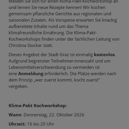
k
e
b
Melden Sie sich für einen Klima-Pakt-Kochworkshop an
und lernen Sie neue Rezepte kennen! Wir kochen
a
d
o
gemeinsam pflanzliche Gerichte aus regionalen und
n
I
o
saisonalen Zutaten. Als Vorspeise erwarten Sie knackig
A
n
k
aufbereitete Inhalte rund um das Thema
u
t
t
klimafreundliche Ernährung. Die Klima-Pakt-
t
e
e
Kochworkshops finden unter der fachlichen Leitung von
Christina Stocker statt.
o
i
i
r
l
l
Dieses Angebot der Stadt Graz ist einmalig
kostenlos
.
Aufgrund begrenzter Teilnehmer:innenzahl und um
e
e
Lebensmittelverschwendung zu vermeiden ist
n
n
eine
Anmeldung
erforderlich. Die Plätze werden nach
dem Prinzip „wer zuerst kommt, kocht zuerst"
vergeben.
Klima-Pakt Kochworkshop:
Wann
: Donnerstag, 22. Oktober 2026
Uhrzeit:
16 bis 20 Uhr