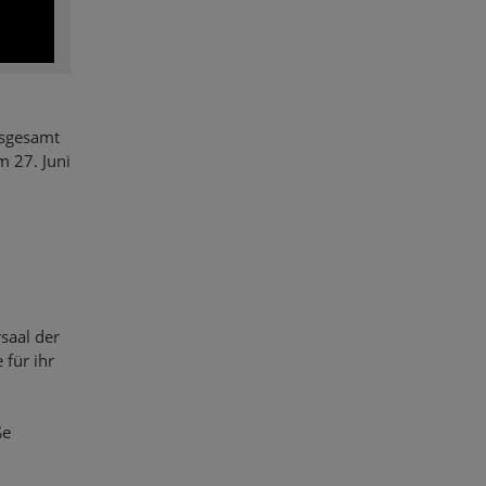
nsgesamt
 27. Juni
saal der
für ihr
ße